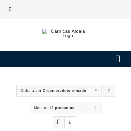
Saltar
al
contenido
Tog
Navi
Nuestras carnes
Ordena por
Orden predeterminado
Elaborados
Mostrar
12 productos
Nosotros