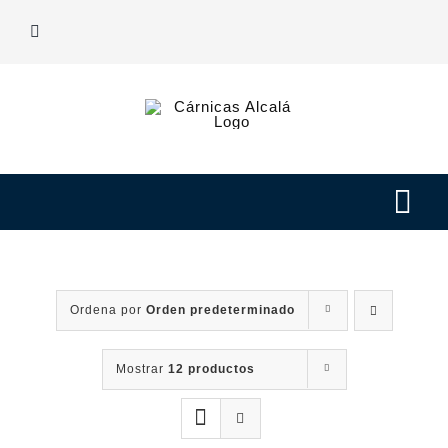
Saltar
al
contenido
Tog
Navi
Nuestras carnes
Ordena por
Orden predeterminado
Elaborados
Mostrar
12 productos
Nosotros