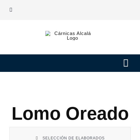
Saltar
al
contenido
Tog
Navi
Nuestras carnes
Elaborados
Lomo Oreado
Nosotros
SELECCIÓN DE ELABORADOS