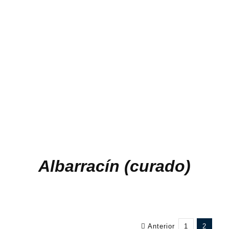
Albarracín (curado)
Anterior
1
2