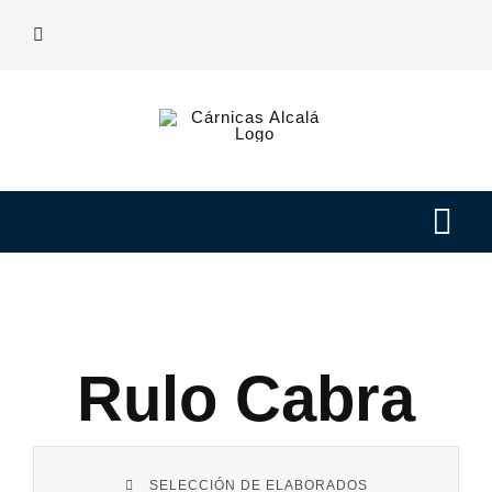
Saltar
al
contenido
Tog
Navi
Nuestras carnes
Elaborados
Rulo Cabra
Nosotros
SELECCIÓN DE ELABORADOS