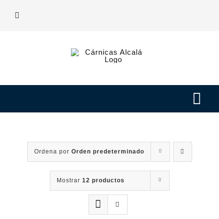
Saltar
al
contenido
Tog
Navi
Nuestras carnes
Ordena por
Orden predeterminado
Elaborados
Mostrar
12 productos
Nosotros