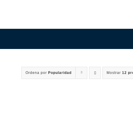
Saltar
al
contenido
Ordena por
Popularidad
Mostrar
12 pr