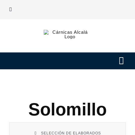
Saltar
al
contenido
Tog
Navi
Nuestras carnes
Elaborados
Solomillo
Nosotros
SELECCIÓN DE ELABORADOS