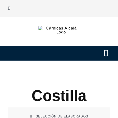
Saltar
al
contenido
Tog
Navi
Nuestras carnes
Elaborados
Costilla
Nosotros
SELECCIÓN DE ELABORADOS