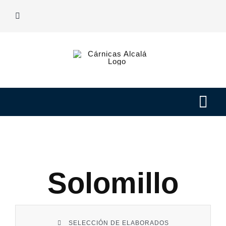
Saltar
al
contenido
Tog
Navi
Nuestras carnes
Elaborados
Solomillo
Nosotros
SELECCIÓN DE ELABORADOS